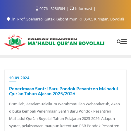
Skip
0276 - 3286564
Informasi
to
content
Jln. Prof. Soeharso, Gatak Kebontimun RT 05/05 Kiringan, Boyolali
10-09-2024
Penerimaan Santri Baru Pondok Pesantren Ma’hadul
Qur’an Tahun Ajaran 2025/2026
Bismillah, Assalamu’alaikum Warahmatullah Wabarakatuh, Akan
dibuka kembali Penerimaan Santri Baru Pondok Pesantren
Ma’hadul Qur’an Boyolali Tahun Pelajaran 2025-2026. Adapun
syarat, pelaksanaan maupun ketentuan PSB Pondok Pesantren