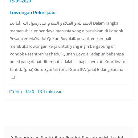
15-01-2020
Lowongan Pekerjaan
الحمد لله و الصلاه و السلام على رسول الله .أما بعد Dalam rangka
memenuhi sumber daya manusia yang dibutuhkan di Pondok
Pesantren Ma’hadul Qur’an Boyolali, pesantren kembali
membuka lowongan kerja untuk yang ingin bergabung di
Pondok Pesantren Ma’hadul Qur’an Boyolali adapun beberapa
posisi yang dapat ditempati adalah sebagai berikut: Koordinator
Tahfidz (pria) Guru Syari’ah (pria) Guru IPA (pria) Bidang Sarana
[…]
Info
0
1 min read
Penerimaan Santri Baru Pondok Pesantren Ma’hadul