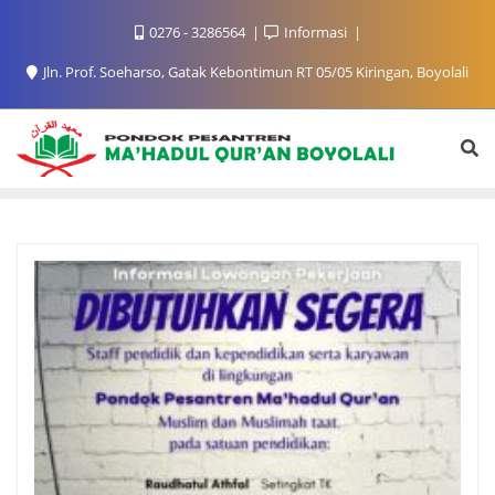
Skip
0276 - 3286564
Informasi
to
content
Jln. Prof. Soeharso, Gatak Kebontimun RT 05/05 Kiringan, Boyolali